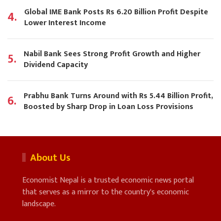
Global IME Bank Posts Rs 6.20 Billion Profit Despite
4.
Lower Interest Income
Nabil Bank Sees Strong Profit Growth and Higher
5.
Dividend Capacity
Prabhu Bank Turns Around with Rs 5.44 Billion Profit,
6.
Boosted by Sharp Drop in Loan Loss Provisions
About Us
Economist Nepal is a trusted economic news portal
that serves as a mirror to the country's economic
landscape.