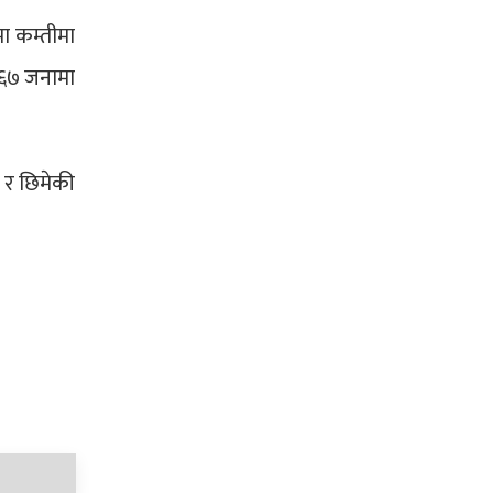
ा कम्तीमा
६६७ जनामा
 र छिमेकी