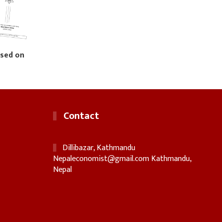
ased on
Contact
Dillibazar, Kathmandu
Nepaleconomist@gmail.com
Kathmandu,
Nepal