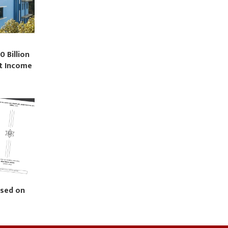
0 Billion
st Income
ased on