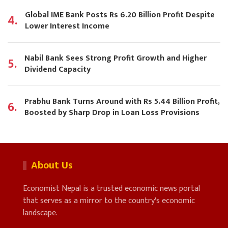
Global IME Bank Posts Rs 6.20 Billion Profit Despite
4.
Lower Interest Income
Nabil Bank Sees Strong Profit Growth and Higher
5.
Dividend Capacity
Prabhu Bank Turns Around with Rs 5.44 Billion Profit,
6.
Boosted by Sharp Drop in Loan Loss Provisions
About Us
Economist Nepal is a trusted economic news portal
that serves as a mirror to the country's economic
landscape.