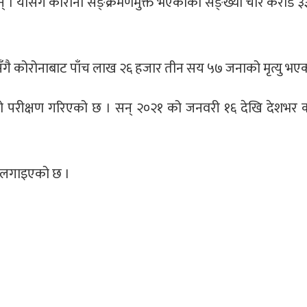
् । योसँगै कोरोना सङ्क्रमणमुक्त भएकाको सङ्ख्या चार करोड 
सँगै कोरोनाबाट पाँच लाख २६ हजार तीन सय ५७ जनाको मृत्यु भए
ो परीक्षण गरिएको छ । सन् २०२१ को जनवरी १६ देखि देशभर 
ोप लगाइएको छ ।