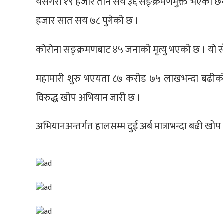
यसैगरी १९ हजार तीन सय ३६ सङ्क्रमणमुक्त भएका छन
हजार सात सय ७८ पुगेको छ ।
कोरोना सङ्क्रमणबाट ४५ जनाको मृत्यु भएको छ । यो 
महामारी शुरु भएयता ८७ करोड ७५ लाखभन्दा बढीक
विरुद्ध खोप अभियान जारी छ ।
अभियानअन्तर्गत हालसम्म दुई अर्ब मात्राभन्दा बढी ख