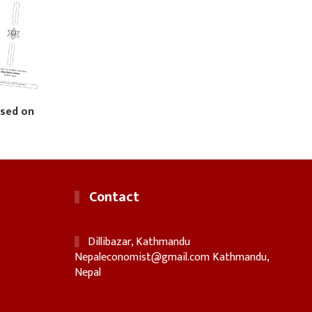
ased on
Contact
Dillibazar, Kathmandu
Nepaleconomist@gmail.com
Kathmandu,
Nepal