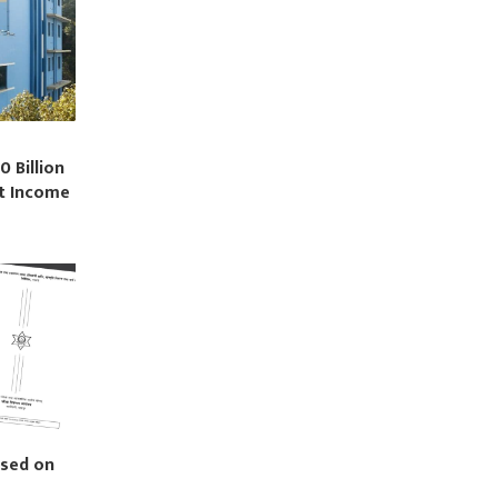
0 Billion
st Income
ased on