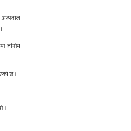
ा अस्पताल
 ।
ीमा जीनोम
िएको छ ।
ो ।