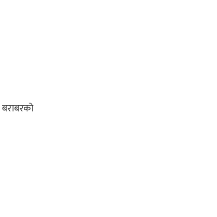
या बराबरको