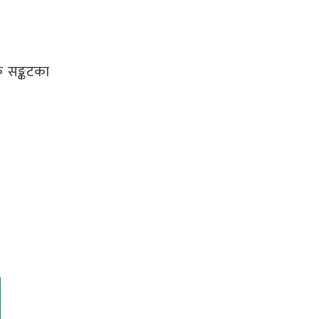
क सङ्कटका