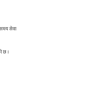
ा समय सेवा
को छ ।