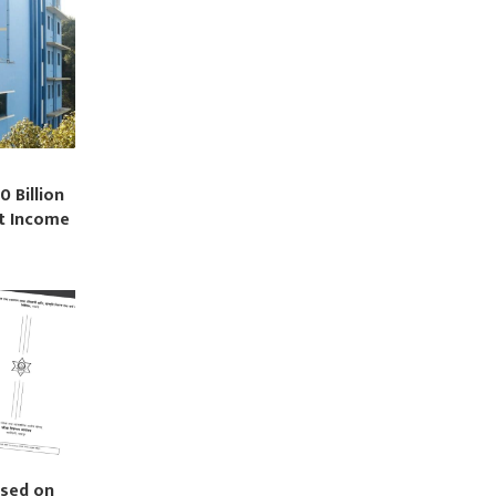
0 Billion
st Income
ased on