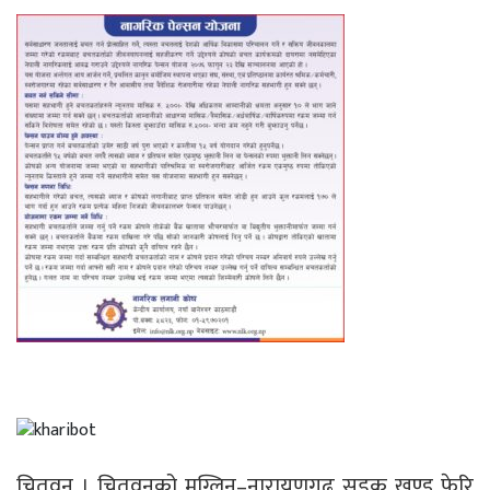
चितवन । चितवनको मुग्लिन–नारायणगढ सडक खण्ड फेरि