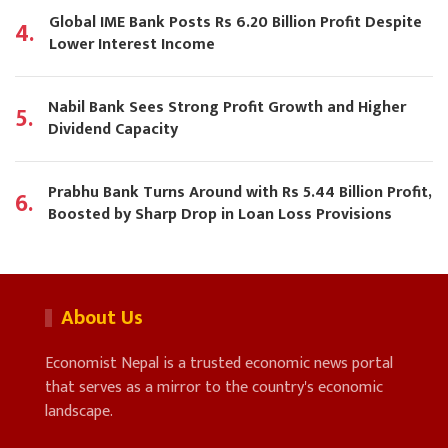
Global IME Bank Posts Rs 6.20 Billion Profit Despite
4.
Lower Interest Income
Nabil Bank Sees Strong Profit Growth and Higher
5.
Dividend Capacity
Prabhu Bank Turns Around with Rs 5.44 Billion Profit,
6.
Boosted by Sharp Drop in Loan Loss Provisions
About Us
Economist Nepal is a trusted economic news portal
that serves as a mirror to the country's economic
landscape.