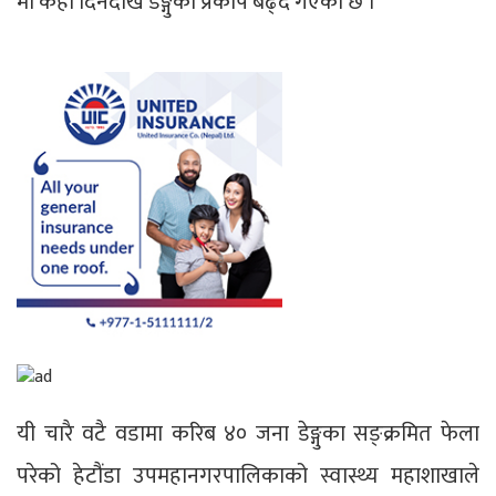
मा केही दिनदेखि डेङ्गुको प्रकोप बढ्दै गएको छ ।
यी चारै वटै वडामा करिब ४० जना डेङ्गुका सङ्क्रमित फेला
परेको हेटौंडा उपमहानगरपालिकाको स्वास्थ्य महाशाखाले