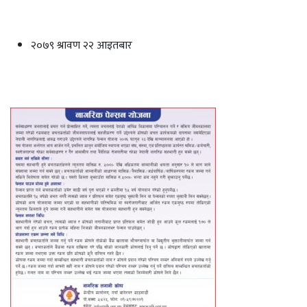
२०७९ श्रावण २२ आइतबार