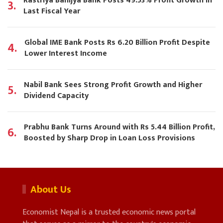
Rastriya Banijya Bank Posts 49.53% Profit Growth in
3.
Last Fiscal Year
Global IME Bank Posts Rs 6.20 Billion Profit Despite
4.
Lower Interest Income
Nabil Bank Sees Strong Profit Growth and Higher
5.
Dividend Capacity
Prabhu Bank Turns Around with Rs 5.44 Billion Profit,
6.
Boosted by Sharp Drop in Loan Loss Provisions
About Us
Economist Nepal is a trusted economic news portal