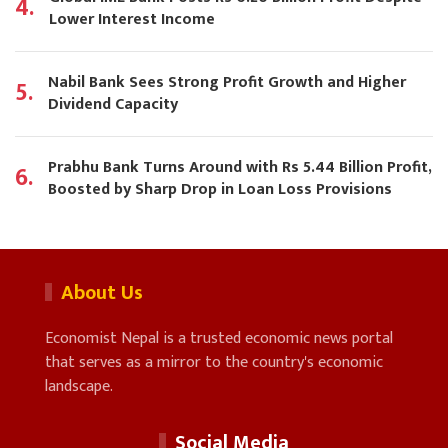
4.
Lower Interest Income
Nabil Bank Sees Strong Profit Growth and Higher
5.
Dividend Capacity
Prabhu Bank Turns Around with Rs 5.44 Billion Profit,
6.
Boosted by Sharp Drop in Loan Loss Provisions
About Us
Economist Nepal is a trusted economic news portal
that serves as a mirror to the country's economic
landscape.
Social Media