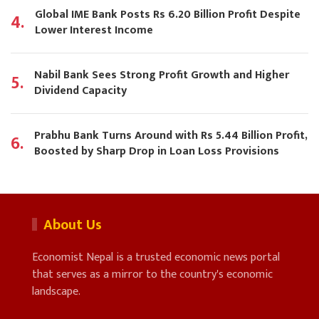
Global IME Bank Posts Rs 6.20 Billion Profit Despite
4.
Lower Interest Income
Nabil Bank Sees Strong Profit Growth and Higher
5.
Dividend Capacity
Prabhu Bank Turns Around with Rs 5.44 Billion Profit,
6.
Boosted by Sharp Drop in Loan Loss Provisions
About Us
Economist Nepal is a trusted economic news portal
that serves as a mirror to the country's economic
landscape.