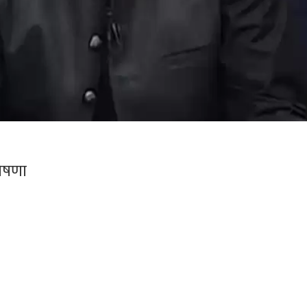
घोषणा