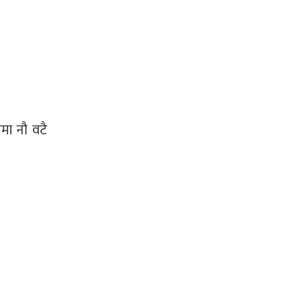
मा नौ वटै