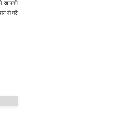
्ने खानको
खान नौ वटै