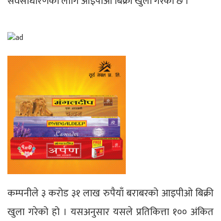
सर्वसाधारणका लागि आइपीओ बिक्री खुला गरेको छ ।
कम्पनीले ३ करोड ३१ लाख रुपैयाँ बराबरको आइपीओ बिक्री
खुला गरेको हो । यसअनुसार यसले प्रतिकित्ता १०० अंकित