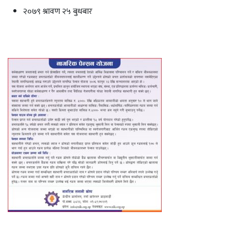
२०७९ श्रावण २५ बुधबार