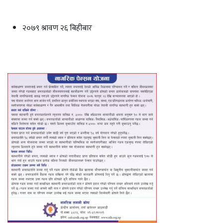
२०७९ श्रावण २६ बिहीबार