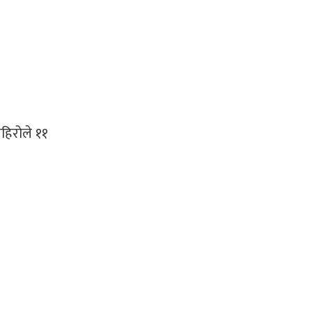
पहिरोले ११