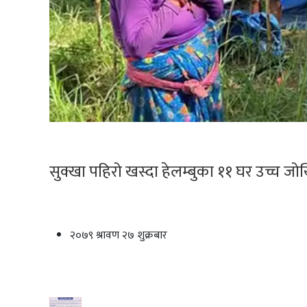
सुक्खा पहिरो खस्दा हेलम्बुका ११ घर उच्च ज
२०७९ श्रावण २७ शुक्रबार