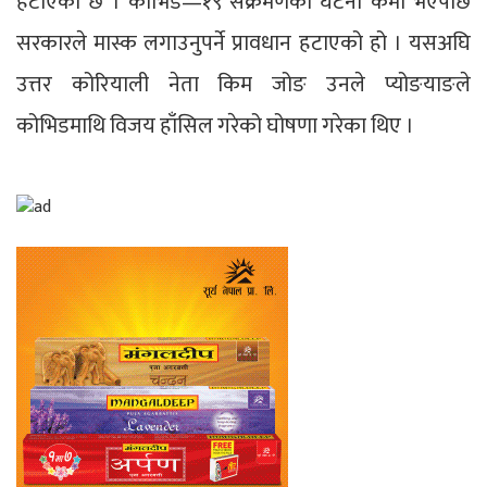
हटाएको छ । कोभिड—१९ संक्रमणका घटना कमी भएपछि
सरकारले मास्क लगाउनुपर्ने प्रावधान हटाएको हो । यसअघि
उत्तर कोरियाली नेता किम जोङ उनले प्योङयाङले
कोभिडमाथि विजय हाँसिल गरेको घोषणा गरेका थिए ।