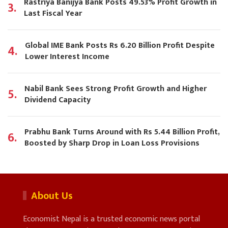
Rastriya Banijya Bank Posts 49.53% Profit Growth in
3.
Last Fiscal Year
Global IME Bank Posts Rs 6.20 Billion Profit Despite
4.
Lower Interest Income
Nabil Bank Sees Strong Profit Growth and Higher
5.
Dividend Capacity
Prabhu Bank Turns Around with Rs 5.44 Billion Profit,
6.
Boosted by Sharp Drop in Loan Loss Provisions
About Us
Economist Nepal is a trusted economic news portal