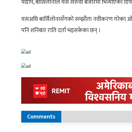
यद्यपि, बार्सिलोनाले यसै सरुवा बजारमा भित्र्याएका डिफ
यसअघि बार्सिलोनासँगको सम्झौता नवीकरण गरेका ओसुमाने
पनि शनिबार राति दर्ता भइसकेका छन् ।
Comments