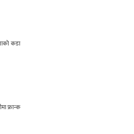
िगाको कडा
मा फ्रान्क