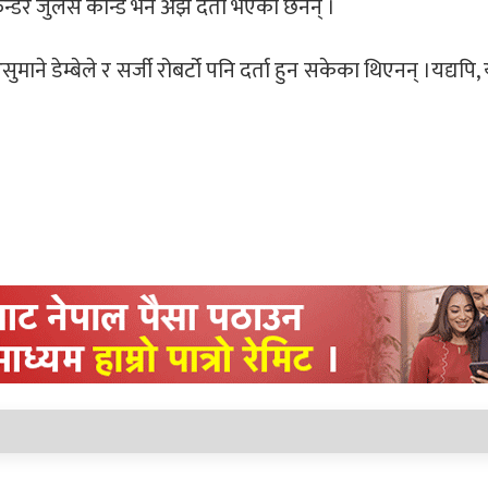
ेन्डर जुलेस कोन्डे भने अझै दर्ता भएका छैनन् ।
 डेम्बेले र सर्जी रोबर्टो पनि दर्ता हुन सकेका थिएनन् ।यद्यपि,