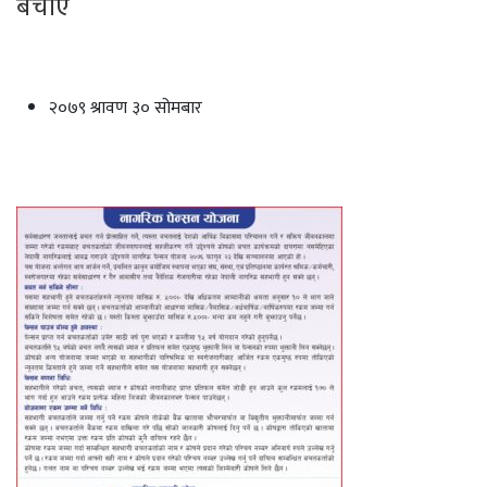
बचाए
२०७९ श्रावण ३० सोमबार