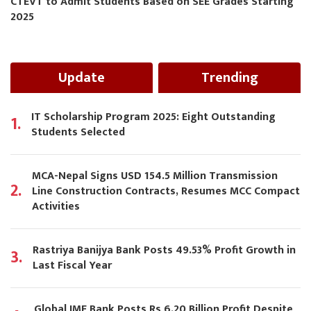
CTEVT to Admit Students Based on SEE Grades Starting
2025
Update
Trending
IT Scholarship Program 2025: Eight Outstanding
1.
Students Selected
MCA-Nepal Signs USD 154.5 Million Transmission
2.
Line Construction Contracts, Resumes MCC Compact
Activities
Rastriya Banijya Bank Posts 49.53% Profit Growth in
3.
Last Fiscal Year
Global IME Bank Posts Rs 6.20 Billion Profit Despite