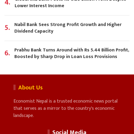
4.
Lower Interest Income
Nabil Bank Sees Strong Profit Growth and Higher
5.
Dividend Capacity
Prabhu Bank Turns Around with Rs 5.44 Billion Profit,
6.
Boosted by Sharp Drop in Loan Loss Provisions
About Us
Economist Nepal is a trusted economic news portal
that serves as a mirror to the country's economic
landscape.
Social Media