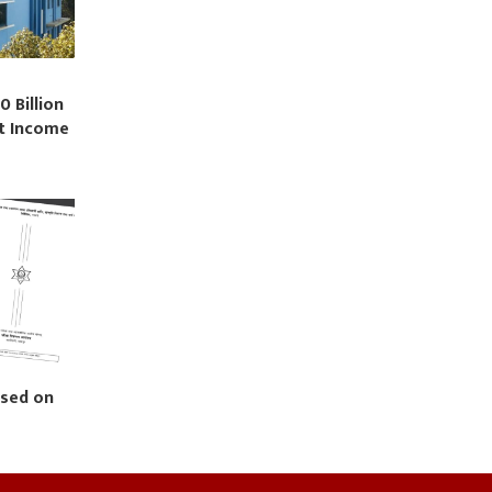
0 Billion
st Income
ased on