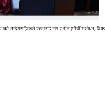
ाको सन्देशसहितको ‘स्ट्यान्डर्ड नाप र तौल (पाँचौँ संशोधन) वि