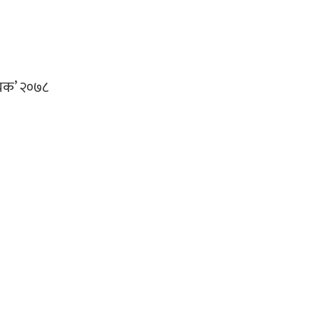
धेयक’ २०७८