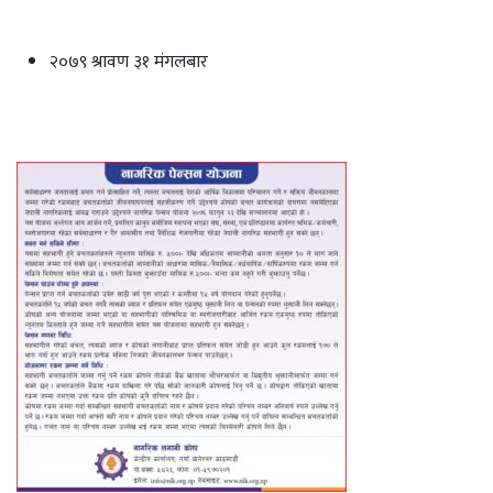
२०७९ श्रावण ३१ मंगलबार