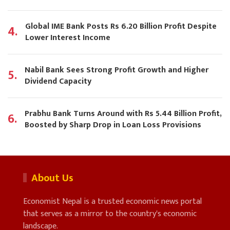
Global IME Bank Posts Rs 6.20 Billion Profit Despite
4.
Lower Interest Income
Nabil Bank Sees Strong Profit Growth and Higher
5.
Dividend Capacity
Prabhu Bank Turns Around with Rs 5.44 Billion Profit,
6.
Boosted by Sharp Drop in Loan Loss Provisions
About Us
Economist Nepal is a trusted economic news portal
that serves as a mirror to the country's economic
landscape.