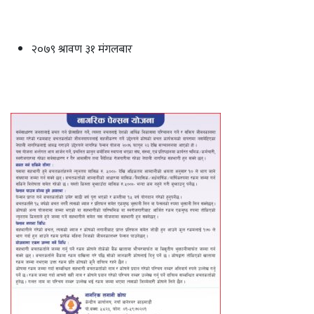
२०७९ श्रावण ३१ मंगलबार