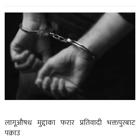
लागूऔषध मुद्दाका फरार प्रतिवादी भक्तपुरबाट
पक्राउ