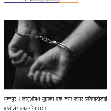
भक्तपुर । लागूऔषध मुद्दाका एक जना फरार प्रतिवादीलाई
प्रहरीले पक्राउ गरेको छ ।