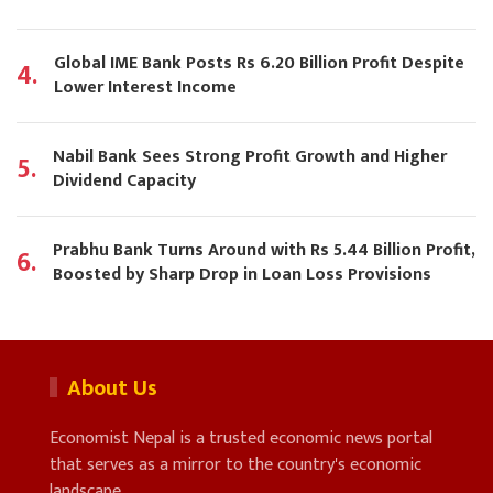
Global IME Bank Posts Rs 6.20 Billion Profit Despite
4.
Lower Interest Income
Nabil Bank Sees Strong Profit Growth and Higher
5.
Dividend Capacity
Prabhu Bank Turns Around with Rs 5.44 Billion Profit,
6.
Boosted by Sharp Drop in Loan Loss Provisions
About Us
Economist Nepal is a trusted economic news portal
that serves as a mirror to the country's economic
landscape.